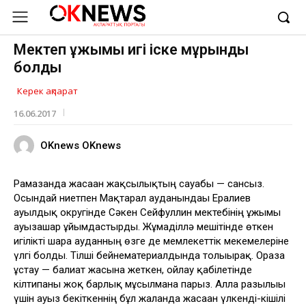
Мектеп ұжымы игі іске мұрындық
болды
Керек ақпарат
16.06.2017
OKnews OKnews
Рамазанда жасаған жақсылықтың сауабы — сансыз.
Осындай ниетпен Мақтарал ауданындағы Ералиев
ауылдық округінде Сәкен Сейфуллин мектебінің ұжымы
ауызашар ұйымдастырды. Жұмаділлә мешітінде өткен
игілікті шара ауданның өзге де мемлекеттік мекемелеріне
үлгі болды. Тілші бейнематериалдында толығырақ. Ораза
ұстау — балиғат жасына жеткен, ойлау қабілетінде
кілтипаны жоқ барлық мұсылманға парыз. Алла разылығы
үшін ауыз бекіткеннің бұл жалғанда жасаған үлкенді-кішілі