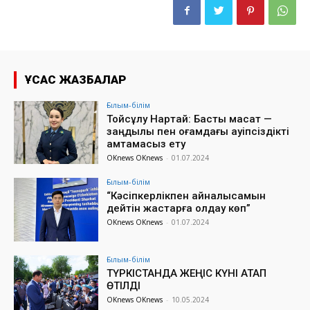
ҰҚСАС ЖАЗБАЛАР
Ғылым-білім
Тойсұлу Нартай: Басты мақсат —
заңдылық пен қоғамдағы қауіпсіздікті
қамтамасыз ету
OKnews OKnews
-
01.07.2024
Ғылым-білім
“Кәсіпкерлікпен айналысамын
дейтін жастарға қолдау көп”
OKnews OKnews
-
01.07.2024
Ғылым-білім
ТҮРКІСТАНДА ЖЕҢІС КҮНІ АТАП
ӨТІЛДІ
OKnews OKnews
-
10.05.2024