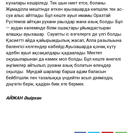
күнәлары кешіріледі. Тек шын ниет етсе, болғаны.
Жұмаділлә мешітінде өткен ауызашарда көпшілік тек ас-
суға алғыс айтпады. Бұл кеште ауыл имамы Оразтай
Рүстемов айтқан рухани уағыздар жанға азық болды. Бұл
— аудан көлемінде білім ошақтары ұйымдастырған
алғашқы ауызашар. Сауапты іс өзгелерге де үлгі болды.
Қасиетті айда қайырымдылық жасап, Алла разылығына
бөленгісі келгендер көбейді.Ауызашарда қонақ күту
әдебін ауыл ақсақалдары қадағалады. Мектеп
оқушыларынан да көмек мол болды. Бұл кеште өнегелі
әңгімелер айтылып, рухани азық болатын өлеңдер
оқылды. Мұндай шаралар барша адам баласын
бейбітшілік пен тазалыққа үндейтін асыл дініміздің
діңгегін берік, қадірін биік ете бермек.
АЙЖАН Әшірхан